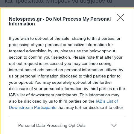
και προσωπικό. Μπορούν να αυξήσουν τα
έσοδα τους από ίδιους πόρους, όπως οι φόροι,
τα τέλη, τα έσοδα κινητής και ακίνητης
Notospress.gr -
Do Not Process My Personal
Information
περιουσίας και διαχειρίζονται τον δικό τους
προϋπολογισμό. Οι ΟΤΑ έχουν επίσης
If you wish to opt-out of the sale, sharing to third parties, or
συγκεκριμένη εξουσία λήψης αποφάσεων
processing of your personal or sensitive information for
διαθέτοντας το δικαίωμα να θεσπίζουν και να
targeted advertising by us, please use the below opt-out
section to confirm your selection. Please note that after your
επιβάλλουν γενικές ή συγκεκριμένες αποφάσεις.
opt-out request is processed you may continue seeing
interest-based ads based on personal information utilized by
Είναι φανερό ότι σε αυτόν τον ορισμό, η
us or personal information disclosed to third parties prior to
αποκέντρωση δεν αφορά μόνο στη μεταβίβαση
your opt-out. You may separately opt-out of the further
disclosure of your personal information by third parties on the
αρμοδιοτήτων και πόρων. Πρόκειται για την
IAB’s list of downstream participants. This information may
αναμόρφωση των σχέσεων μεταξύ της κεντρικής
also be disclosed by us to third parties on the
IAB’s List of
κυβέρνησης και των άλλων βαθμίδων δημόσιας
Downstream Participants
that may further disclose it to other
third parties.
διοίκησης προς την κατεύθυνση μεγαλύτερης
συνεργασίας και συντονισμού. Η διαχείριση της
Personal Data Processing Opt Outs
“αμοιβαίας εξάρτησης” απαιτεί μια βαθιά αλλαγή