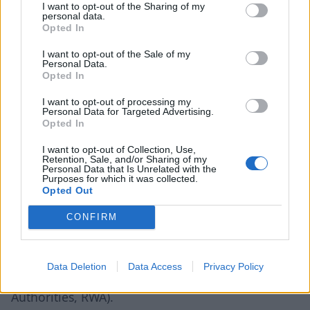
I want to opt-out of the Sharing of my
της δομής, της πρακτικής και πολιτικής
personal data.
Opted In
«κουλτούρας» μέσα στην ίδια την κεντρική
κυβέρνηση και για το λόγο αυτό δημιουργεί
I want to opt-out of the Sale of my
Personal Data.
σημαντικές προκλήσεις για τις κεντρικές
Opted In
κυβερνήσεις σε όλο τον κόσμο.
I want to opt-out of processing my
Personal Data for Targeted Advertising.
Ένα ενδιαφέρον στοιχείο, που προκύπτει από τη
Opted In
διεθνή εμπειρία, είναι ότι σε ορισμένες χώρες η
I want to opt-out of Collection, Use,
αποκέντρωση δεν είναι μόνο χωρική, αλλά και
Retention, Sale, and/or Sharing of my
Personal Data that Is Unrelated with the
λειτουργική. Έχει παρατηρηθεί ότι ορισμένες
Purposes for which it was collected.
Opted Out
αρμοδιότητες ξεπερνούν τα διοικητικά όρια
ενός Δήμου. Στην Ολλανδία η διαχείριση των
CONFIRM
υδατικών πόρων και των λεκανών απορροής
γίνεται από αυτόνομες αποκεντρωμένες
Data Deletion
Data Access
Privacy Policy
περιφερειακές αρχές (Regional Water
Authorities, RWA).