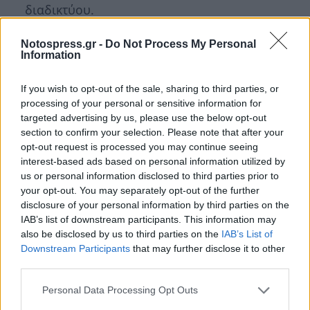
διαδικτύου.
Οι κυρώσεις που αφορούν στις χρηματικές
Notospress.gr -
Do Not Process My Personal
Information
ποινές που δύναται η Επίτροπος να επιβάλει
εκτοξεύονται από τις €30,000 που είναι σήμερα
If you wish to opt-out of the sale, sharing to third parties, or
στα €10,000,000 και €20,000,000 σε κάποιες
processing of your personal or sensitive information for
περιπτώσεις και στο 2% και 4% αντίστοιχα της
targeted advertising by us, please use the below opt-out
section to confirm your selection. Please note that after your
ετήσιας δραστηριότητας της εταιρείας κατά τον
opt-out request is processed you may continue seeing
προηγούμενο χρόνο ότι κάθε φορά είναι
interest-based ads based on personal information utilized by
ψηλότερο.
us or personal information disclosed to third parties prior to
your opt-out. You may separately opt-out of the further
disclosure of your personal information by third parties on the
Βεβαίως κάποια από τα αδικήματα που αφορούν
IAB’s list of downstream participants. This information may
σε παραβιάσεις προσωπικών δεδομένων έχουν
also be disclosed by us to third parties on the
IAB’s List of
ποινική χροιά
και οδηγούνται στο Δικαστήριο.
Downstream Participants
that may further disclose it to other
third parties.
Σύμφωνα με το άρθρο 33 του Γενικού
Personal Data Processing Opt Outs
Κανονισμού Προστασίας Δεδομένων,
σε