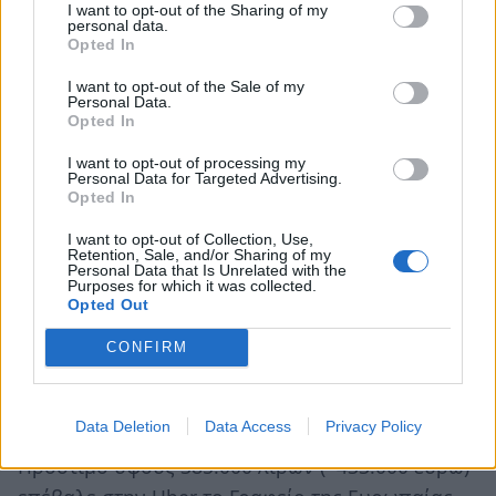
περίπτωση παραβίασης
δεδομένων
I want to opt-out of the Sharing of my
personal data.
προσωπικού χαρακτήρα, ο υπεύθυνος
Opted In
επεξεργασίας γνωστοποιεί αμελλητί και αν είναι
I want to opt-out of the Sale of my
δυνατόν,
εντός 72 ωρών
από τη στιγμή που
Personal Data.
Opted In
αποκτά γνώση του γεγονότος, την παραβίαση
I want to opt-out of processing my
των δεδομένων προσωπικού χαρακτήρα στην
Personal Data for Targeted Advertising.
εποπτική αρχή που είναι αρμόδια σύμφωνα με
Opted In
το άρθρο 55, εκτός εάν η παραβίαση δεδομένων
I want to opt-out of Collection, Use,
Retention, Sale, and/or Sharing of my
προσωπικού χαρακτήρα δεν ενδέχεται να
Personal Data that Is Unrelated with the
Purposes for which it was collected.
προκαλέσει κίνδυνο για τα δικαιώματα και τις
Opted Out
ελευθερίες των φυσικών προσώπων. Όταν η
CONFIRM
γνωστοποίηση στην εποπτική αρχή δεν
πραγματοποιείται εντός 72 ωρών, συνοδεύεται
από
αιτιολόγηση για την καθυστέρηση.
Data Deletion
Data Access
Privacy Policy
Πρόστιμο ύψους 385.000 λιρών (~433.000 ευρώ)