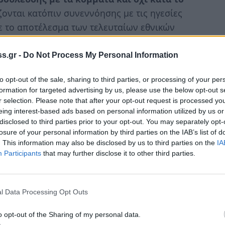
ζονται κατόπιν συνεννόησης με τις ηγεσίες
 το αποτέλεσμα των τελευταίων εθνικών
s.gr -
Do Not Process My Personal Information
ο μεσοδιάστημα μεταξύ 21 Μαΐου και 2
δρος του Αρείου Πάγου που εισήχθη στο σώμα
to opt-out of the sale, sharing to third parties, or processing of your per
formation for targeted advertising by us, please use the below opt-out s
1, η
Ευαγγελία Νίκα
, πρόεδρος του
r selection. Please note that after your opt-out request is processed y
 σώμα 1983 και επιλέχθηκε το 2022 και ο
eing interest-based ads based on personal information utilized by us or
 επιλέχθηκε το 2019.
disclosed to third parties prior to your opt-out. You may separately opt-
losure of your personal information by third parties on the IAB’s list of
γηθούν με το σύστημα της
απλής αναλογικής
. This information may also be disclosed by us to third parties on the
IA
Participants
that may further disclose it to other third parties.
016) . Κατά πάσα πιθανότητα, θα
ικές
εκλογές
, με
ενισχυμένη αναλογική
,
 κυβέρνηση. Ο νέος εκλογικός νόμος,
l Data Processing Opt Outs
θα εφαρμοστεί στις μεθεπόμενες εθνικές
δειγμα του Ιουλίου 2023). Με το νόμο
o opt-out of the Sharing of my personal data.