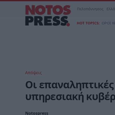
Πελοπόννησος
Ελλ
HOT TOPICS:
ΟΡΟΙ Χ
Απόψεις
Οι επαναληπτικές 
υπηρεσιακή κυβέ
Notospress