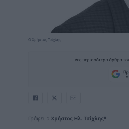
Ο Χρήστος Τσίχλης
Δες περισσότερα άρθρα του
Πρ
σ
Γράφει ο
Χρήστος Ηλ. Τσίχλης*