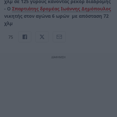
χλμ σε 125 γύρους κάνοντας ρεκόρ διαδρομής
- Ο
Σπαρτιάτης δρομέας
Ιωάννης Δημόπουλος
νικητής
στον αγώνα 6 ωρών
με απόσταση 72
χλμ
75