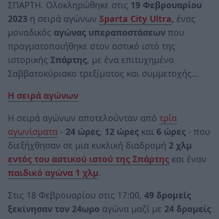
ΣΠΑΡΤΗ. Ολοκληρώθηκε στις
19 Φεβρουαρίου
2023
η σειρά αγώνων
Sparta City Ultra
,
ένας
μοναδικός
αγώνας υπεραποστάσεων
που
πραγματοποιήθηκε στον αστικό ιστό της
ιστορικής
Σπάρτης
, με ένα επιτυχημένο
Σαββατοκύριακο τρεξίματος και συμμετοχής…
Η σειρά αγώνων
Η σειρά αγώνων αποτελούνταν από
τρία
αγωνίσματα
-
24 ώρες
,
12 ώρες
και
6 ώρες
- που
διεξήχθησαν σε μια κυκλική διαδρομή
2 χλμ
εντός του αστικού ιστού της Σπάρτης
και έναν
παιδικό αγώνα 1 χλμ
.
Στις 18 Φεβρουαρίου στις 17:00,
49
δρομείς
ξεκίνησαν τον 24ωρο
αγώνα μαζί με
24
δρομείς