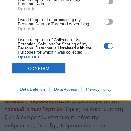
Personal Data.
Opted In
Φαίνεται ότι
το σύστημα των ελίτ
έχει
I want to opt-out of processing my
επιλέξει αυτή τη στρατηγική προκειμένου
Personal Data for Targeted Advertising.
Opted In
να αντιμετωπίσει προς όφελός του την
κατάσταση εμποδίζοντας την άνοδο στην
I want to opt-out of Collection, Use,
Retention, Sale, and/or Sharing of my
κυβέρνηση στους
«ελαττωματικούς»,
Personal Data that Is Unrelated with the
Purposes for which it was collected.
που είχαν το θράσος να τους βάλουν να
Opted Out
πληρώνουν, για τις κρατικές τηλεοπτικές
CONFIRM
συχνότητες.
Η εμμονή των κυβερνώντων για
λιγότερο
Data Deletion
Data Access
Privacy Policy
κράτος
και η παράδοση όλων των αγαθών στην
ιδιωτική κερδοσκοπία
επιβεβαιώθηκε με την
τραγωδία των Τεμπών
. Όμως, το δικαίωμα στη
ζωή διέγειρε τον κεντρικό πυρήνα της
ανθρώπινης ύπαρξης. Νόμισαν ότι με τις