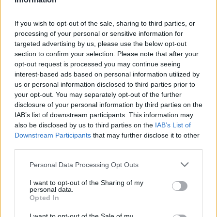
διεθνώς για να εξυπηρετήσουν τα ακροδεξιά
τους ακροατήρια.
If you wish to opt-out of the sale, sharing to third parties, or
processing of your personal or sensitive information for
targeted advertising by us, please use the below opt-out
Η κυβέρνηση, μετά από αυτά που έχει
section to confirm your selection. Please note that after your
διαπράξει, στα οποία φαίνεται καθαρά η
opt-out request is processed you may continue seeing
κατάθεση με προθυμία της υποτέλειάς της και
interest-based ads based on personal information utilized by
us or personal information disclosed to third parties prior to
μάλιστα χωρίς κάποιο αντάλλαγμα, στη
your opt-out. You may separately opt-out of the further
συνείδηση της μεγάλης πλειονότητας των
disclosure of your personal information by third parties on the
πολιτών έχει καταρρεύσει. Η στήριξη από τα
IAB’s list of downstream participants. This information may
also be disclosed by us to third parties on the
IAB’s List of
πληρωμένα ΜΜΕ και τις δημοσκοπήσεις, οι
Downstream Participants
that may further disclose it to other
οποίες δεν είναι πλέον εργαλεία αποτύπωσης
third parties.
παρά χειραγώγησης της κοινής γνώμης, δεν της
Personal Data Processing Opt Outs
αρκεί. Ρέπει προς ένα αυταρχικό καθεστώς
οργανωμένο και σχεδιασμένο από έναν
I want to opt-out of the Sharing of my
personal data.
προβλέψιμο πρωθυπουργό τυλιγμένο με την
Opted In
προβιά του κοινοβουλευτισμού.
I want to opt-out of the Sale of my