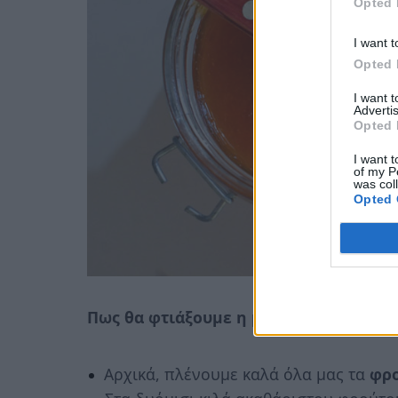
Opted 
I want t
Opted 
I want 
Advertis
Opted 
I want t
of my P
was col
Opted 
Πως θα φτιάξουμε η μαρμελάδα:
Αρχικά, πλένουμε καλά όλα μας τα
φρ