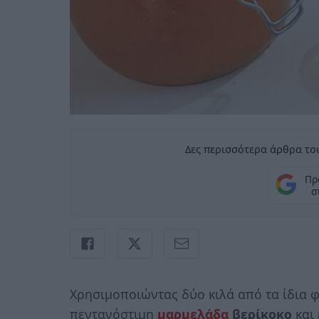
Δες περισσότερα άρθρα του
Πρ
σ
Χρησιμοποιώντας δύο κιλά από τα ίδια 
πεντανόστιμη
μαρμελάδα
βερίκοκο
και