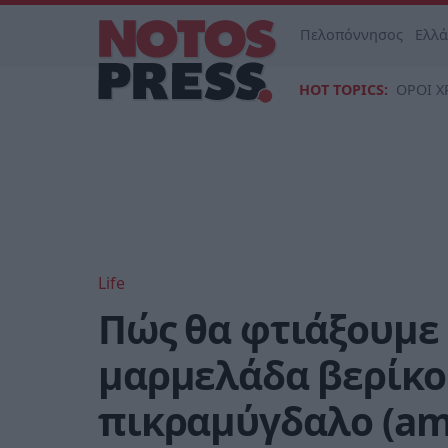
Πελοπόννησος
Ελλ
HOT TOPICS:
ΟΡΟΙ Χ
Life
Πώς θα φτιάξουμε 
μαρμελάδα βερίκοκ
πικραμύγδαλο (am