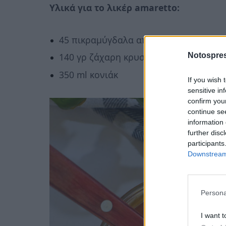
Υλικά για το λικέρ amaretto:
45 πικραμύγδαλα από τα κουκούτσια τ
Notospres
140 γρ ζάχαρη κρυσταλλική
350 ml κονιάκ
If you wish 
sensitive in
confirm you
continue se
information 
further disc
participants
Downstream 
Persona
I want t