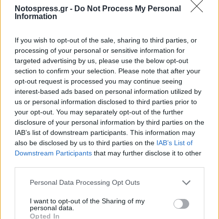
Notospress.gr -
Do Not Process My Personal
Information
If you wish to opt-out of the sale, sharing to third parties, or
processing of your personal or sensitive information for
targeted advertising by us, please use the below opt-out
section to confirm your selection. Please note that after your
opt-out request is processed you may continue seeing
interest-based ads based on personal information utilized by
us or personal information disclosed to third parties prior to
Σαλμονέλα: Τι δεν πρέπει να κάνετε ποτέ με
your opt-out. You may separately opt-out of the further
το ωμό κοτόπουλο
disclosure of your personal information by third parties on the
IAB’s list of downstream participants. This information may
01/08/2026 09:33
also be disclosed by us to third parties on the
IAB’s List of
Downstream Participants
that may further disclose it to other
third parties.
Personal Data Processing Opt Outs
I want to opt-out of the Sharing of my
personal data.
Opted In