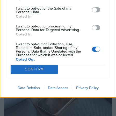
I want to opt-out of the Sale of my
Personal Data.
Opted In
I want to opt-out of processing my
Personal Data for Targeted Advertising.
Opted In
Μικρομεσαίες επιχειρήσεις: Τα 9 πεδία που
απαιτούν συνεχή παρακολούθηση
I want to opt-out of Collection, Use,
Retention, Sale, and/or Sharing of my
01/08/2026 09:18
Personal Data that Is Unrelated with the
Purposes for which it was collected.
Opted Out
CONFIRM
Data Deletion
Data Access
Privacy Policy