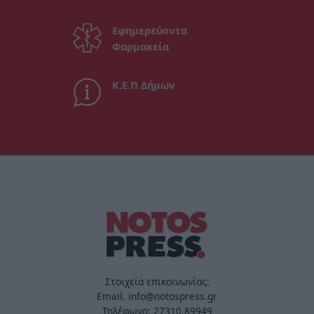
Εφημερεύοντα
Φαρμακεία
Κ.Ε.Π Δήμων
Στοιχεία επικοινωνίας:
Email. info@notospress.gr
Τηλέφωνο: 27310.89949