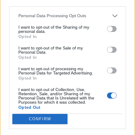
third parties.
Ψήνουμε σε προθερμασμένο φούρνο, στις
Personal Data Processing Opt Outs
αντιστάσεις, στους 180°C, στην τελευταία σχάρα,
I want to opt-out of the Sharing of my
για περίπου 60΄, μέχρι να ροδίσει καλά η
personal data.
Opted In
επιφάνεια.
I want to opt-out of the Sale of my
Αφήνουμε το μουσακά να κρυώσει, (για να
Personal Data.
Opted In
κόβεται) και σερβίρουμε. Ιδανικά, τρώγεται
χλιαρός.
I want to opt-out of processing my
Personal Data for Targeted Advertising.
Opted In
I want to opt-out of Collection, Use,
TAGS:
ΣΥΝΤΑΓΗ
Retention, Sale, and/or Sharing of my
Personal Data that Is Unrelated with the
Purposes for which it was collected.
Opted Out
CONFIRM