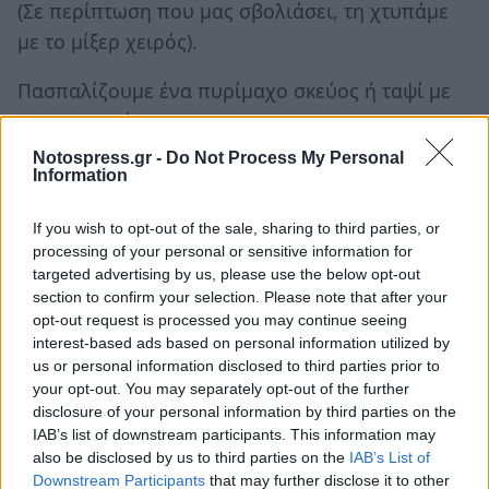
(Σε περίπτωση που μας σβολιάσει, τη χτυπάμε
με το μίξερ χειρός).
Πασπαλίζουμε ένα πυρίμαχο σκεύος ή ταψί με
τη φρυγανιά.
Στρώνουμε μέσα τις πατάτες, τη μια δίπλα στην
Notospress.gr -
Do Not Process My Personal
Information
άλλη, ώστε να καλύψουμε όλο το πυρέξ.
If you wish to opt-out of the sale, sharing to third parties, or
Απλώνουμε πάνω στις πατάτες τη μισή σάλτσα
processing of your personal or sensitive information for
κιμά, πασπαλίζουμε με το μισό τυρί και
targeted advertising by us, please use the below opt-out
section to confirm your selection. Please note that after your
στρώνουμε τις μελιτζάνες, όπως τις πατάτες.
opt-out request is processed you may continue seeing
interest-based ads based on personal information utilized by
Ρίχνουμε και τον υπόλοιπο κιμά και τον
us or personal information disclosed to third parties prior to
your opt-out. You may separately opt-out of the further
απλώνουμε να πάει παντού.
disclosure of your personal information by third parties on the
Πασπαλίζουμε με το υπόλοιπο τυρί και το
IAB’s list of downstream participants. This information may
περιχύνουμε με την κρέμα μπεσαμέλ,
also be disclosed by us to third parties on the
IAB’s List of
Downstream Participants
that may further disclose it to other
απλώνοντάς την να πάει παντού.