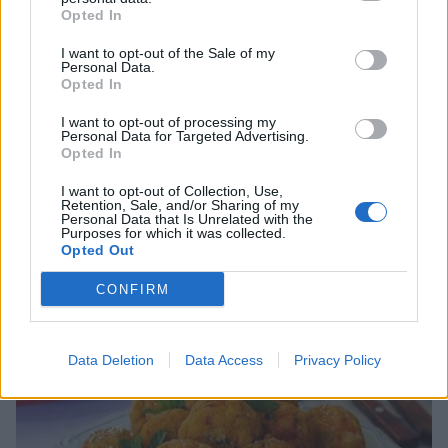
Opted In
I want to opt-out of the Sale of my
Personal Data.
Opted In
I want to opt-out of processing my
Personal Data for Targeted Advertising.
Opted In
I want to opt-out of Collection, Use,
Retention, Sale, and/or Sharing of my
Personal Data that Is Unrelated with the
Purposes for which it was collected.
Opted Out
Μιλφέιγ χωρίς ζάχαρη με λαχταριστή κρέμα
βανίλιας
CONFIRM
06/08/2026 10:00
Data Deletion
Data Access
Privacy Policy