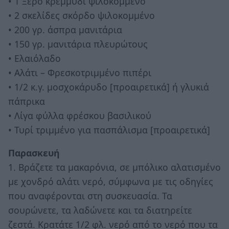
• 1 Ξερό κρεμμύδι ψιλοκομμένο
• 2 σκελίδες σκόρδο ψιλοκομμένο
• 200 γρ. άσπρα μανιτάρια
• 150 γρ. μανιτάρια πλευρώτους
• Ελαιόλαδο
• Αλάτι – Φρεσκοτριμμένο πιπέρι
• 1/2 κ.γ. μοσχοκάρυδο [προαιρετικά] ή γλυκιά
πάπρικα
• Λίγα φύλλα φρέσκου βασιλικού
• Τυρί τριμμένο για πασπάλισμα [προαιρετικά]
Παρασκευή
1. Βράζετε τα μακαρόνια, σε μπόλικο αλατισμένο
με χονδρό αλάτι νερό, σύμφωνα με τις οδηγίες
που αναφέρονται στη συσκευασία. Τα
σουρώνετε, τα λαδώνετε και τα διατηρείτε
ζεστά. Κρατάτε 1/2 φλ. νερό από το νερό που τα