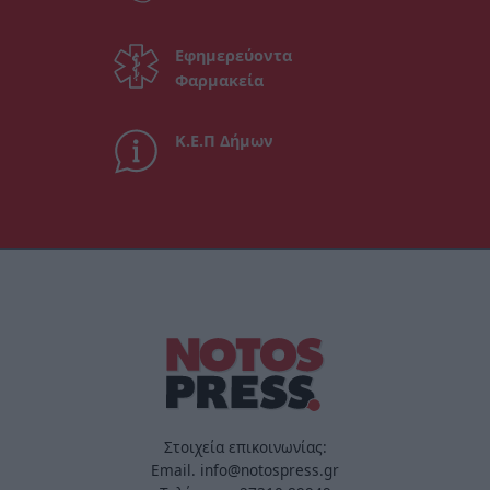
Εφημερεύοντα
Φαρμακεία
Κ.Ε.Π Δήμων
Στοιχεία επικοινωνίας:
Email. info@notospress.gr