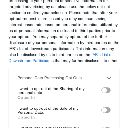
processing of your personal or sensitive information for
targeted advertising by us, please use the below opt-out
section to confirm your selection. Please note that after your
opt-out request is processed you may continue seeing
Τραγανοί τυρολουκουμάδες (με φέτα και
interest-based ads based on personal information utilized by
μυρωδικά)
us or personal information disclosed to third parties prior to
07/08/2026 10:18
your opt-out. You may separately opt-out of the further
disclosure of your personal information by third parties on the
IAB’s list of downstream participants. This information may
also be disclosed by us to third parties on the
IAB’s List of
Downstream Participants
that may further disclose it to other
third parties.
Personal Data Processing Opt Outs
I want to opt-out of the Sharing of my
personal data.
Opted In
I want to opt-out of the Sale of my
Personal Data.
Opted In
Μιλφέιγ χωρίς ζάχαρη με λαχταριστή κρέμα
I want to opt-out of processing my