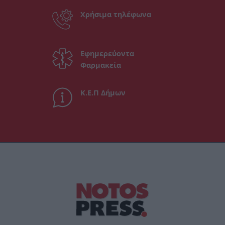
Χρήσιμα τηλέφωνα
Εφημερεύοντα
Φαρμακεία
Κ.Ε.Π Δήμων