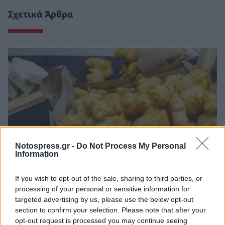
Σχετικά Άρθρα
Notospress.gr -
Do Not Process My Personal
Information
If you wish to opt-out of the sale, sharing to third parties, or
Τραγανοί τυρολουκουμάδες (με φέτα και
processing of your personal or sensitive information for
μυρωδικά)
targeted advertising by us, please use the below opt-out
section to confirm your selection. Please note that after your
07/08/2026 10:18
opt-out request is processed you may continue seeing