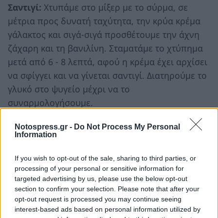
Σαντιγί:
Χτυπάμε στο μίξερ με το σύρμα, σε
μέτρια προς δυνατή ταχύτητα, την κρύα κρέμα
γάλακτος και σιγά-σιγά προσθέτουμε την άχνη
ζάχαρη και τη βανιλίνη. Σταματάμε το χτύπημα
μετά από 6 - 8 λεπτά, αφού η κρέμα έχει αρχίσει
να σφίγγει και να γίνεται σαντιγί. Διατηρούμε το
γλυκό στο ψυγείο μέχρι να το
συναρμολογήσουμε.
Συναρμολόγηση:
Απλώνουμε πάνω στο
Notospress.gr -
Do Not Process My Personal
Information
σιροπιασμένο φύλλο καταΐφι τη δροσερή κρέμα
βανίλιας. Μπορούμε να χρησιμοποιήσουμε
If you wish to opt-out of the sale, sharing to third parties, or
σπάτουλα ή κορνέ. Ρίχνουμε από πάνω τη
processing of your personal or sensitive information for
σαντιγί, χρησιμοποιώντας μια ελαστική
targeted advertising by us, please use the below opt-out
section to confirm your selection. Please note that after your
σπάτουλα ή ένα κορνέ. Φροντίζουμε να καλύψει
opt-out request is processed you may continue seeing
όλη την κρέμα που βρίσκεται από κάτω.
interest-based ads based on personal information utilized by