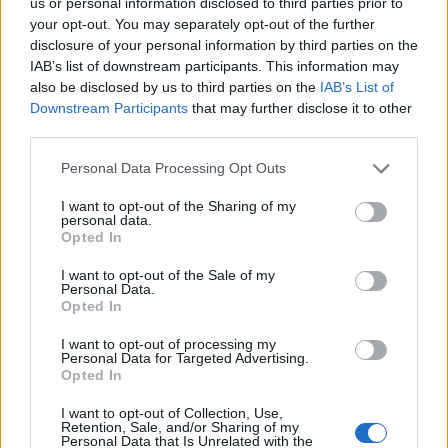
Μπορούμε να βάλουμε για περίπου 2 ώρες το
us or personal information disclosed to third parties prior to
your opt-out. You may separately opt-out of the further
γλυκό στο ψυγείο μέχρι να το σερβίρουμε. Σε
disclosure of your personal information by third parties on the
αυτή την περίπτωση γαρνίρουμε με τους ξηρούς
IAB’s list of downstream participants. This information may
καρπούς λίγο πριν το σερβίρισμα ώστε να μην
also be disclosed by us to third parties on the
IAB’s List of
Downstream Participants
that may further disclose it to other
πανιάσουν. Βάζουμε, αν θέλουμε, και κερασάκια.
third parties.
Μυστικά:
Personal Data Processing Opt Outs
I want to opt-out of the Sharing of my
personal data.
Πριν το σιροπιάσουμε, σπάμε με ένα
Opted In
πιρούνι το ενιαίο φύλλο σε μικρά
I want to opt-out of the Sale of my
κομμάτια πατώντας καλά όλη την
Personal Data.
επιφάνεια μέχρι να θρυμματιστεί
Opted In
εντελώς. Αυτό θα βοηθήσει να
I want to opt-out of processing my
Personal Data for Targeted Advertising.
απορροφηθεί καλά το σιρόπι αλλά και να
Opted In
κόβεται το γλυκό σε όμορφα κομμάτια και
I want to opt-out of Collection, Use,
με ευκολία κατά το σερβίρισμα.
Retention, Sale, and/or Sharing of my
Personal Data that Is Unrelated with the