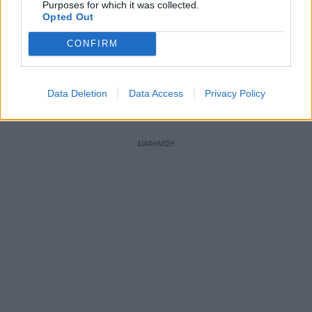
Είναι καλύτερα την κρέμα να τη φτιάξουμε
Purposes for which it was collected.
Opted Out
αποβραδίς ώστε να μην χάσουμε χρόνο
περιμένοντας να κρυώσει.
CONFIRM
Data Deletion
Data Access
Privacy Policy
TAGS:
ΓΛΥΚΟ
ΣΥΝΤΑΓΗ
ΖΑΧΑΡΟΠΛΑΣΤΙΚΗ