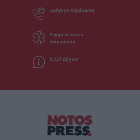
Χρήσιμα τηλέφωνα
Εφημερεύοντα
Φαρμακεία
Κ.Ε.Π Δήμων