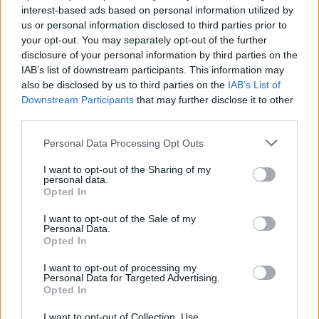
6
. Σκέφτομαι πως το ζητούμενο είναι να βρεθεί
interest-based ads based on personal information utilized by
λύση. Εστιάζω στη λύση κι όχι στο συναίσθημα
us or personal information disclosed to third parties prior to
your opt-out. You may separately opt-out of the further
του θυμού μου.
disclosure of your personal information by third parties on the
IAB’s list of downstream participants. This information may
Ο θυμός είναι απίστευτα τοξικός για τον ίδιο
also be disclosed by us to third parties on the
IAB’s List of
που τον αισθάνεται, αλλά και για το περιβάλλον
Downstream Participants
that may further disclose it to other
third parties.
που το απορροφά. Οι άνθρωποι που θυμώνουν
έχουν χαμηλή αυτοεκτίμηση, αυτοπεποίθηση
Personal Data Processing Opt Outs
και έλλειψη συναισθηματικής νοημοσύνης.
I want to opt-out of the Sharing of my
Χαρακτηριστικό τους γνώρισμα είναι ο εγωισμός
personal data.
Opted In
και ο ναρκισσισμός.
I want to opt-out of the Sale of my
Βγάζουμε λοιπόν το θυμό από τη ζωή μας, για
Personal Data.
Opted In
να ζήσουμε ισορροπημένα και ήρεμα, στοιχεία
I want to opt-out of processing my
που είναι οι βασικές προϋποθέσεις για την
Personal Data for Targeted Advertising.
εξέλιξή μας!
Opted In
I want to opt-out of Collection, Use,