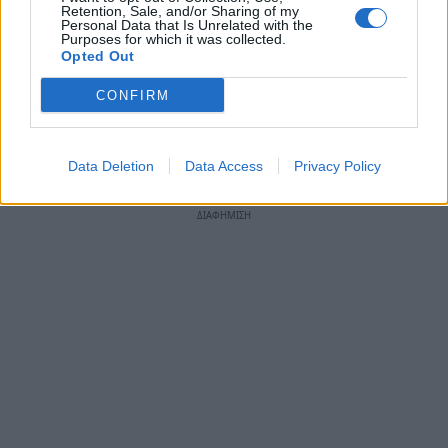
Πηγή:
thriveglobal.gr
Retention, Sale, and/or Sharing of my
Personal Data that Is Unrelated with the
Purposes for which it was collected.
Ακολουθήστε το
notospress.gr
στο Google News και
Opted Out
μάθετε πρώτοι
όλες τις ειδήσεις
CONFIRM
TAGS:
ΘΥΜΟΣ
ΑΥΤΟΒΕΛΤΙΩΣΗ
Data Deletion
Data Access
Privacy Policy