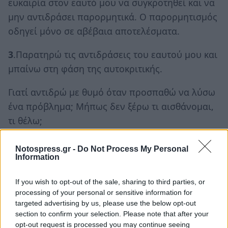
ευκαιρία στον εαυτό μου να συγκροτηθεί και να
μην αντιδράσει παρορμητικά. Ο παρορμητισμός
οδηγεί μόνο σε αβέβαια αποτελέσματα.
3
.Παρατηρώ τις αντιδράσεις του εαυτού μου και
μπαίνω στη φάση της αυτοκριτικής.
Γιατί αντιδρώ με θυμό όταν προσπαθώ να λύσω
ένα πρόβλημα; Μήπως δεν ξέρω τι αισθάνομαι,
τι θέλω;
4
. Πριν αντιδράσω σκέφτομαι προσεκτικά, αν το
Notospress.gr -
Do Not Process My Personal
πρόβλημα το έχει ο άλλος ή εγώ και αντιδρώ
Information
ανάλογα.
If you wish to opt-out of the sale, sharing to third parties, or
processing of your personal or sensitive information for
5
. Δε χρησιμοποιώ λέξεις που θα πληγώσουν
targeted advertising by us, please use the below opt-out
τον άλλον. Δε γίνομαι εκδικητικός και κακός.
section to confirm your selection. Please note that after your
opt-out request is processed you may continue seeing