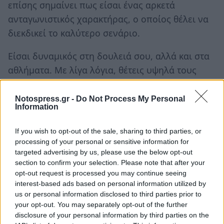
επίσης σημαίνει πως είσαι ένας αρκετά
ανταγωνιστικός χαρακτήρας, ο οποίος θέλει να
διεκδικεί το καλύτερο σενάριο.
Είσαι δυναμικός στη δουλειά σου, αλλά και στα
αθλήματα. Με λίγα λόγια, θέτεις υψηλά τους
στόχους και προσπαθείς σκληρά για να τους
επιτύχεις.
Notospress.gr -
Do Not Process My Personal
Information
Επιπλέον, αυτή
η οπτική ψευδαίσθηση
του
If you wish to opt-out of the sale, sharing to third parties, or
κεφαλιού ενός κοριτσιού προκάλεσε φρενίτιδα
processing of your personal or sensitive information for
στο διαδίκτυο - τι λέει λοιπόν για εσάς;
targeted advertising by us, please use the below opt-out
section to confirm your selection. Please note that after your
Ακολουθήστε το
notospress.gr
στο Google News και
opt-out request is processed you may continue seeing
interest-based ads based on personal information utilized by
μάθετε πρώτοι
όλες τις ειδήσεις
us or personal information disclosed to third parties prior to
your opt-out. You may separately opt-out of the further
disclosure of your personal information by third parties on the