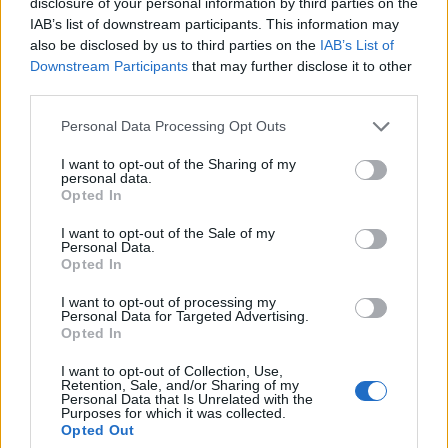
disclosure of your personal information by third parties on the
IAB’s list of downstream participants. This information may
also be disclosed by us to third parties on the
IAB’s List of
Downstream Participants
that may further disclose it to other
third parties.
Η εικόνα στην Ευρώπη
Personal Data Processing Opt Outs
I want to opt-out of the Sharing of my
Μεταξύ των κρατών-μελών, σύμφωνα με τα ίδια
personal data.
Opted In
στοιχεία της
Eurostat
, η Ολλανδία κατέγραψε
την υψηλότερη τιμή αγοράς για ένα εκτάριο
I want to opt-out of the Sale of my
Personal Data.
καλλιεργήσιμης γης στην ΕΕ (κατά μέσο όρο
Opted In
69.632 ευρώ το 2019). Η τιμή της καλλιεργήσιμης
I want to opt-out of processing my
Personal Data for Targeted Advertising.
γης σε κάθε περιοχή της Ολλανδίας ήταν πάνω
Opted In
από όλους τους άλλους διαθέσιμους εθνικούς
I want to opt-out of Collection, Use,
μέσους όρους στην ΕΕ.
Retention, Sale, and/or Sharing of my
Personal Data that Is Unrelated with the
Purposes for which it was collected.
Ωστόσο, μεταξύ των περιοχών της ΕΕ για τις
Opted Out