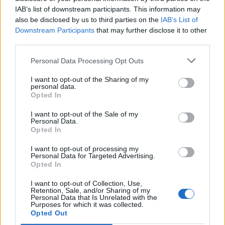
IAB’s list of downstream participants. This information may
also be disclosed by us to third parties on the
IAB’s List of
Downstream Participants
that may further disclose it to other
third parties.
Πελοπόννησος
Με νέα σοδειά ελιάς υποδέχεται το 2022
Personal Data Processing Opt Outs
ο Μιλτιάδης Βαρβιτσιώτης στη Σπάρτη
I want to opt-out of the Sharing of my
personal data.
04 Ιανουαρίου 2022 18:49
Opted In
I want to opt-out of the Sale of my
Personal Data.
Opted In
I want to opt-out of processing my
Personal Data for Targeted Advertising.
Opted In
I want to opt-out of Collection, Use,
Retention, Sale, and/or Sharing of my
Personal Data that Is Unrelated with the
Purposes for which it was collected.
Opted Out