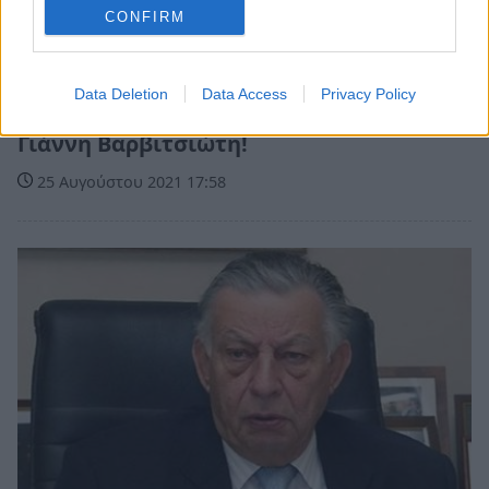
CONFIRM
Πελοπόννησος
Data Deletion
Data Access
Privacy Policy
Δεν διατρέχει κίνδυνο η υγεία του
Γιάννη Βαρβιτσιώτη!
25 Αυγούστου 2021 17:58