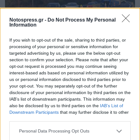
Notospress.gr -
Do Not Process My Personal
Information
If you wish to opt-out of the sale, sharing to third parties, or
Ελλάδα
processing of your personal or sensitive information for
targeted advertising by us, please use the below opt-out
Αγρότες: Ο «χάρτης» των μπλόκων - Πώς
section to confirm your selection. Please note that after your
διεξάγεται η κυκλοφορία για τους
opt-out request is processed you may continue seeing
εκδρομείς των εορτών
interest-based ads based on personal information utilized by
us or personal information disclosed to third parties prior to
23 Δεκεμβρίου 2025 13:29
your opt-out. You may separately opt-out of the further
disclosure of your personal information by third parties on the
IAB’s list of downstream participants. This information may
also be disclosed by us to third parties on the
IAB’s List of
Downstream Participants
that may further disclose it to other
third parties.
Personal Data Processing Opt Outs