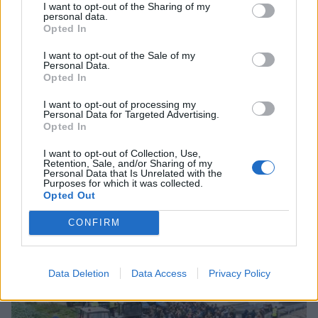
I want to opt-out of the Sharing of my
personal data.
Opted In
I want to opt-out of the Sale of my
Personal Data.
Opted In
I want to opt-out of processing my
Ελλάδα
Personal Data for Targeted Advertising.
Opted In
Αγρότες: Κλιμακώνουν τις
κινητοποιήσεις τα Χριστούγεννα –
I want to opt-out of Collection, Use,
Retention, Sale, and/or Sharing of my
Ανοικτά διόδια το Σαββατοκύριακο
Personal Data that Is Unrelated with the
Purposes for which it was collected.
20 Δεκεμβρίου 2025 10:17
Opted Out
CONFIRM
Data Deletion
Data Access
Privacy Policy