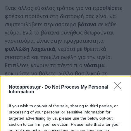
Ένας άλλος εύκολος τρόπος για να προσθέσετε
φρέσκα προϊόντα στη διατροφή σας είναι να
συμπεριλάβετε περισσότερα
βότανα
σε κάθε
γεύμα. Ενώ τα βότανα συνήθως θεωρούνται
γαρνιτούρα, είναι στην πραγματικότητα
φυλλώδη λαχανικά
, γεμάτα με θρεπτικά
συστατικά και ποικίλα οφέλη για την υγεία.
Επιπλέον, κάνουν τα πάντα πιο
νόστιμα
.
Δοκιμάστε να βάλετε φύλλα βασιλικού σε
σπιτικές πίτσες, να προσθέσετε κόλιανδρο σε
Notospress.gr -
Do Not Process My Personal
μαγειρευτά ή να ψιλοκόψετε μαϊντανό μέσα στις
Information
σαλάτες σας.
If you wish to opt-out of the sale, sharing to third parties, or
processing of your personal or sensitive information for
Συμπεριλάβετε περισσότερες τροφές
targeted advertising by us, please use the below opt-out
πλούσιες σε νερό στη διατροφή σας
section to confirm your selection. Please note that after your
opt-out request is processed you may continue seeing