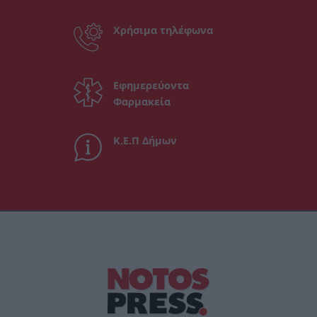
Χρήσιμα τηλέφωνα
Εφημερεύοντα
Φαρμακεία
Κ.Ε.Π Δήμων