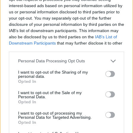
interest-based ads based on personal information utilized by
Το να πίνετε νερό είναι πολύ σημαντικό, όμως
us or personal information disclosed to third parties prior to
εναλλακτικά μπορείτε και να
«φάτε» το νερό
your opt-out. You may separately opt-out of the further
σας! Η κατανάλωση τροφών με υψηλή
disclosure of your personal information by third parties on the
IAB’s list of downstream participants. This information may
περιεκτικότητα σε νερό είναι το μυστικό για
also be disclosed by us to third parties on the
IAB’s List of
μακροπρόθεσμη
,
διαρκή ενυδάτωση
. Λαχανικά
Downstream Participants
that may further disclose it to other
όπως οι ντομάτες, τα αγγούρια, το μαρούλι και
third parties.
τα μούρα είναι εξαιρετικά πλούσια σε νερό.
Personal Data Processing Opt Outs
Ακόμη, το καρπούζι είναι ένα από τα πιο
I want to opt-out of the Sharing of my
ενυδατικά τρόφιμα που μπορείτε να φάτε, με
personal data.
Opted In
περιεκτικότητα σε νερό 92%. Τροφές πλούσιες
σε νερό θα ενυδατώσουν το σώμα σας αλλά θα
I want to opt-out of the Sale of my
Personal Data.
προσθέσουν στη διατροφή σας και τα επιπλέον
Opted In
θρεπτικά συστατικά
που προέρχονται από
I want to opt-out of processing my
φρούτα και λαχανικά.
Personal Data for Targeted Advertising.
Opted In