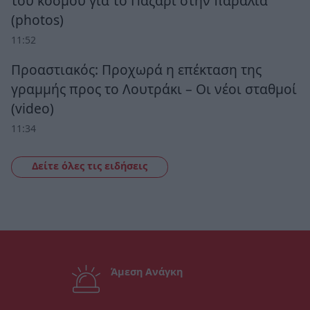
του κόσμου για το Παζάρι στην παραλία
(photos)
11:52
Προαστιακός: Προχωρά η επέκταση της
γραμμής προς το Λουτράκι – Οι νέοι σταθμοί
(video)
11:34
Δείτε όλες τις ειδήσεις
Άμεση Ανάγκη