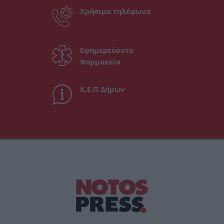
Χρήσιμα τηλέφωνα
Εφημερεύοντα
Φαρμακεία
Κ.Ε.Π Δήμων