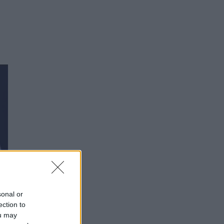
sonal or
ection to
ou may