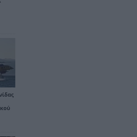
Α
νίδας
ικού