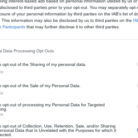
eing interest-based ads based on personal information utilized by us or
disclosed to third parties prior to your opt-out. You may separately opt-
losure of your personal information by third parties on the IAB’s list of
. This information may also be disclosed by us to third parties on the
IA
Participants
that may further disclose it to other third parties.
l Data Processing Opt Outs
o opt-out of the Sharing of my personal data.
In
ι
, νοιάζεστε πολύ για τα φίλους σας και θα
ς, δε σημαίνει ότι σας αρέσει να περνάτε
o opt-out of the Sale of my Personal Data.
 σε πάρτι – προτιμάτε τις ήσυχες συναντήσεις
In
to opt-out of processing my Personal Data for Targeted
ing.
In
δατε
το μωρό που σχηματίζεται από τα
τε ο ορισμός της εσωστρέφειας. Και νιώθετε
o opt-out of Collection, Use, Retention, Sale, and/or Sharing
ersonal Data that Is Unrelated with the Purposes for which it
υτό. Συχνά, δέχεστε αρνητικά σχόλια για την
lected.