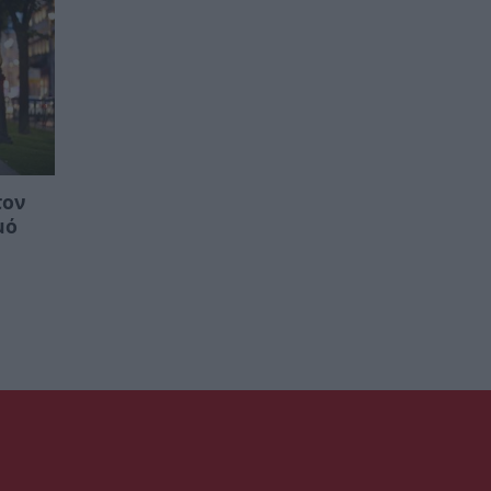
τον
μό