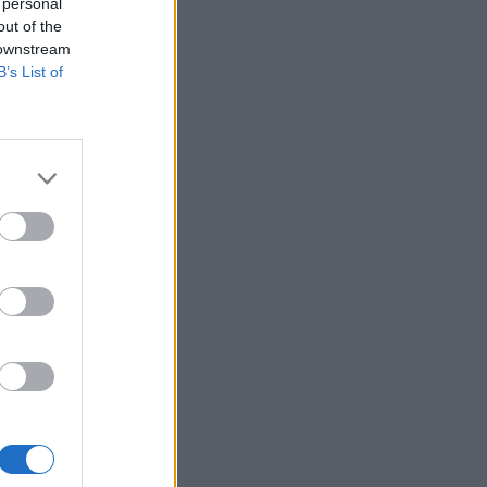
 personal
out of the
 downstream
B’s List of