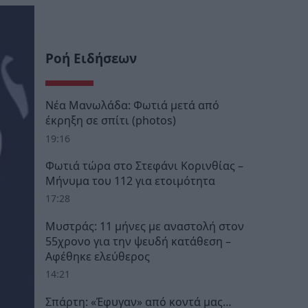
Ροή Ειδήσεων
Νέα Μανωλάδα: Φωτιά μετά από
έκρηξη σε σπίτι (photos)
19:16
Φωτιά τώρα στο Στεφάνι Κορινθίας –
Μήνυμα του 112 για ετοιμότητα
17:28
Μυστράς: 11 μήνες με αναστολή στον
55χρονο για την ψευδή κατάθεση –
Αφέθηκε ελεύθερος
14:21
Σπάρτη: «Έφυγαν» από κοντά μας…