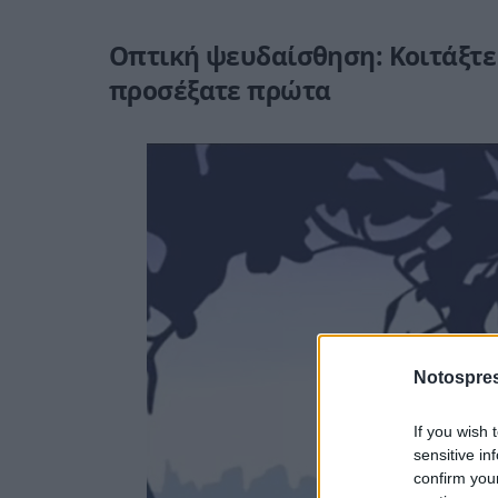
Οπτική ψευδαίσθηση: Κοιτάξτε 
προσέξατε πρώτα
Notospres
If you wish 
sensitive in
confirm you