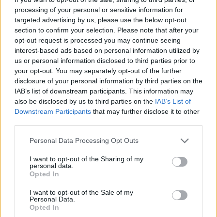
παιχνιδιάρηδες.
processing of your personal or sensitive information for
targeted advertising by us, please use the below opt-out
Αυτά τα άτομα μπορεί να είναι φιλικά προς τους
section to confirm your selection. Please note that after your
άλλους ανθρώπους, ανοιχτόμυαλα και
opt-out request is processed you may continue seeing
ευχάριστα στην παρέα.
interest-based ads based on personal information utilized by
us or personal information disclosed to third parties prior to
your opt-out. You may separately opt-out of the further
Πηγή: iefimerida.gr
disclosure of your personal information by third parties on the
IAB’s list of downstream participants. This information may
Ακολουθήστε το
notospress.gr
στο Google News και
also be disclosed by us to third parties on the
IAB’s List of
μάθετε πρώτοι
όλες τις ειδήσεις
Downstream Participants
that may further disclose it to other
third parties.
Personal Data Processing Opt Outs
TAGS:
ΟΠΤΙΚΗ ΨΕΥΔΑΙΣΘΗΣΗ
ΨΥΧΟΛΟΓΙΑ
I want to opt-out of the Sharing of my
ΕΞΩΣΤΡΕΦΕΙΣ
ΕΞΩΣΤΡΕΦΕΙΑ
ΕΣΩΣΤΡΕΦΕΙΑ
personal data.
Opted In
ΕΙΚΟΝΑ
I want to opt-out of the Sale of my
Personal Data.
Opted In