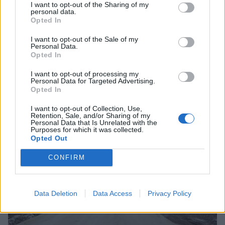
I want to opt-out of the Sharing of my
personal data.
Opted In
Πελοπόννησος
I want to opt-out of the Sale of my
Personal Data.
Δήμος Αρχαίας Ολυμπίας: 345.000 ευρώ
Opted In
για οδικά έργα σε πυρόπληκτους
I want to opt-out of processing my
οικισμούς
Personal Data for Targeted Advertising.
Opted In
19 Απριλίου 2022 18:45
I want to opt-out of Collection, Use,
Retention, Sale, and/or Sharing of my
Personal Data that Is Unrelated with the
Purposes for which it was collected.
Opted Out
CONFIRM
Data Deletion
Data Access
Privacy Policy