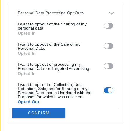
third parties.
Για την Αγιουρβέδα, η
κατάθλιψη
είναι
επακόλουθο της
ανισορροπίας της Kapha
, που
Personal Data Processing Opt Outs
προκαλεί την κακή λειτουργία του νευρικού
I want to opt-out of the Sharing of my
personal data.
συστήματος. Κατά συνέπεια, οι αγιουρβεδικές
Opted In
θεραπείες για την κατάθλιψη επικεντρώνονται
I want to opt-out of the Sale of my
στην εξισορρόπησή του, ώστε να ανακτηθούν οι
Personal Data.
φυσιολογικές λειτουργίες. Η
διέγερση των
Opted In
ζωτικών κέντρων
με την κατάλληλη
τροφή
του
I want to opt-out of processing my
Personal Data for Targeted Advertising.
εγκεφάλου βοηθούν στη βελτίωση της
Opted In
κατάστασης.
I want to opt-out of Collection, Use,
Retention, Sale, and/or Sharing of my
Παράλληλα, δεδομένου ότι το άγχος και η
Personal Data that Is Unrelated with the
Purposes for which it was collected.
κατάθλιψη συχνά εμφανίζονται μαζί, η
Opted Out
διαχείριση του στρες
παίζει και εδώ σημαντικό
CONFIRM
ρόλο. Μία από τις καλύτερες μεθόδους που
προτείνει η Αγιουρβέδα είναι ο
διαλογισμός
, ο