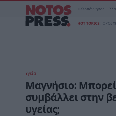
Πελοπόννησος
Ελλ
HOT TOPICS:
ΟΡΟΙ Χ
Υγεία
Μαγνήσιο: Μπορεί
συμβάλλει στην β
υγείας;