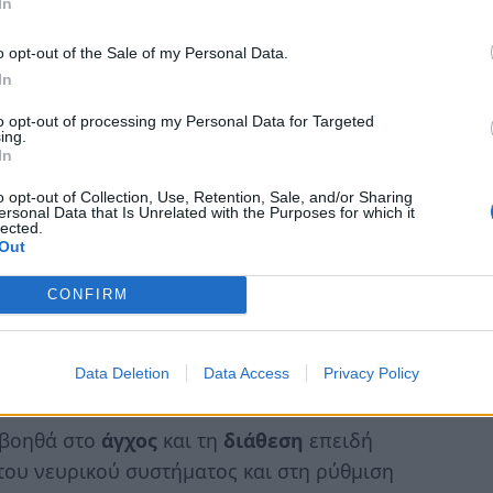
In
o opt-out of the Sale of my Personal Data.
In
to opt-out of processing my Personal Data for Targeted
ing.
κή υγεία;
In
o opt-out of Collection, Use, Retention, Sale, and/or Sharing
ην υποβοήθηση σε περισσότερες από
300
ersonal Data that Is Unrelated with the Purposes for which it
lected.
ριες λειτουργίες του είναι η διατήρηση της
Out
αι των
μυών
, η διατήρηση ενός
υγιούς
τήρηση ενός
υγιούς καρδιαγγειακού
CONFIRM
ς σταθερού καρδιακού παλμού. Είναι επίσης
και μπορεί να συμμετάσχει στη διατήρηση
Data Deletion
Data Access
Privacy Policy
 βοηθά στο
άγχος
και τη
διάθεση
επειδή
 του νευρικού συστήματος και στη ρύθμιση