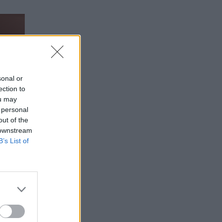
sonal or
ection to
ou may
 personal
out of the
 downstream
B’s List of