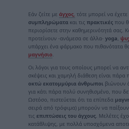
Εάν ζείτε με
άγχος
,
τότε μπορεί να έχετε 
συμπληρώματα
και τις
πρακτικές
που θ
περιορίσετε στην καθημερινότητά σας. Κ
προτείνουν -ανάμεσα σε άλλα-
yoga
,
ψυ
υπάρχει ένα φάρμακο που πιθανότατα θα 
μαγνήσιο
.
Οι λόγοι για τους οποίους μπορεί να αν
σκέψεις και χαμηλή διάθεση είναι πάρα
οκτώ εκατομμύρια άνθρωποι
βιώνουν ά
για κάτι πάρα πολύ συνηθισμένο, που δε
Ωστόσο, πιστεύεται ότι τα επίπεδα
μαγν
σειρά από τρόφιμα) μπορούν να παίξου
τις
επιπτώσεις του άγχους
. Μελέτες έχ
κατάθλιψης, με πολλά υποσχόμενα αποτε