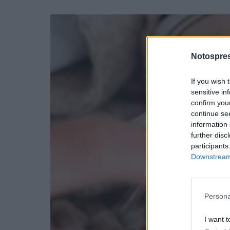
Notospres
If you wish 
sensitive in
confirm you
continue se
information 
further disc
participants
Downstream 
Persona
I want t