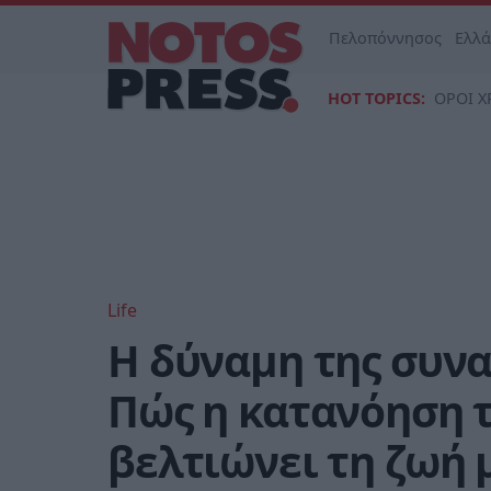
Πελοπόννησος
Ελλ
HOT TOPICS:
ΟΡΟΙ Χ
Life
Η δύναμη της συν
Πώς η κατανόηση 
βελτιώνει τη ζωή 