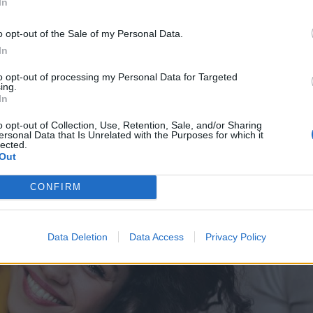
In
είξει ότι τα άτομα με υψηλότερη
έχουν
καλύτερη ψυχική υγεία
,
ισχυρότερες
o opt-out of the Sale of my Personal Data.
 επιτυχία
στην καριέρα τους. Μάλιστα,
In
ως βασικό παράγοντα για την πρόσληψη και
to opt-out of processing my Personal Data for Targeted
ing.
In
o opt-out of Collection, Use, Retention, Sale, and/or Sharing
ersonal Data that Is Unrelated with the Purposes for which it
lected.
Out
CONFIRM
Data Deletion
Data Access
Privacy Policy