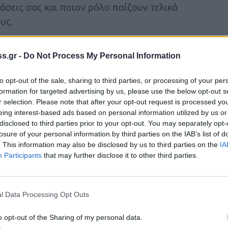
σεις σας και ποιον ρόλο παίζουν τελικά
υς.
θηματικής νοημοσύνης είναι η
 την ικανότητα
κατανόησης
και
s.gr -
Do Not Process My Personal Information
λλων ανθρώπων. Αυτό σας επιτρέπει να
 επίπεδο και να χτίσετε ισχυρότερες
to opt-out of the sale, sharing to third parties, or processing of your per
formation for targeted advertising by us, please use the below opt-out s
ι επίσης να προβλέπετε τις ανάγκες και
r selection. Please note that after your opt-out request is processed y
ρεί να είναι ιδιαίτερα πολύτιμο στον
eing interest-based ads based on personal information utilized by us or
disclosed to third parties prior to your opt-out. You may separately opt-
losure of your personal information by third parties on the IAB’s list of
υναίσθηση, η ΣΝ περιλαμβάνει επίσης
. This information may also be disclosed by us to third parties on the
IA
 σας συναισθήματα
και να διαχειρίζεστε
Participants
that may further disclose it to other third parties.
άλλων. Αυτό περιλαμβάνει τη
εις
σας, να παραμένετε
ήρεμοι
υπό
l Data Processing Opt Outs
σματικά
με τους άλλους ακόμα και σε
o opt-out of the Sharing of my personal data.