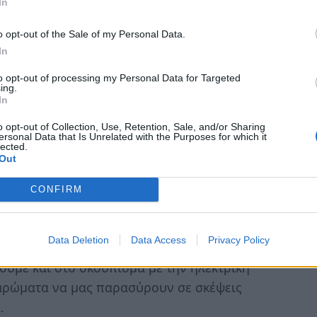
In
να εβδομαδιαίο μάθημα ζωγραφικής, πέρα από
o opt-out of the Sale of my Personal Data.
 ανακουφίζει από το στρες. Όταν
In
και τίποτα δεν μας αποσπά την προσοχή,
ματι επικεντρώνεται στο εδώ και το τώρα.
to opt-out of processing my Personal Data for Targeted
ing.
In
ς του σπιτιού
o opt-out of Collection, Use, Retention, Sale, and/or Sharing
ersonal Data that Is Unrelated with the Purposes for which it
lected.
 να αποτελέσει από μόνο του μια τέλεια
Out
βιαστούμε. Ας εισπνεύσουμε το φρέσκο άρωμα
CONFIRM
ές των υφασμάτων. Έτσι, θα εξασκήσουμε την
ι στο τέλος αντί για ταλαιπωρία, θα
Data Deletion
Data Access
Privacy Policy
υμε και στο σκούπισμα με την ηλεκτρική
 αρώματα να μας παρασύρουν σε σκέψεις
.