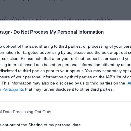
επτή σόλα ίσως κάνει την αίσθηση των ποδιών
s.gr -
Do Not Process My Personal Information
η μας στη φύση και την τέχνη
to opt-out of the sale, sharing to third parties, or processing of your per
formation for targeted advertising by us, please use the below opt-out s
r selection. Please note that after your opt-out request is processed y
οτελεί βασικό στοιχείο της πρακτικής
eing interest-based ads based on personal information utilized by us or
ε στον εθνικό κήπο για να το ζήσουμε. Αρκεί
disclosed to third parties prior to your opt-out. You may separately opt-
αι τον ουρανό ή απλώς να χαθούμε
losure of your personal information by third parties on the IAB’s list of
. This information may also be disclosed by us to third parties on the
IA
υ.
Participants
that may further disclose it to other third parties.
α προκληθούν και από άλλα ερεθίσματα, όπως
l Data Processing Opt Outs
o opt-out of the Sharing of my personal data.