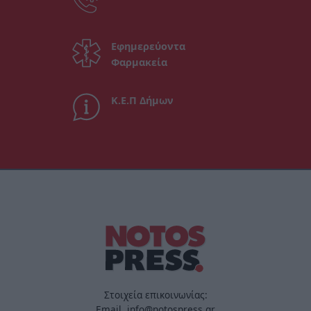
Εφημερεύοντα
Φαρμακεία
Κ.Ε.Π Δήμων
Στοιχεία επικοινωνίας:
Email. info@notospress.gr