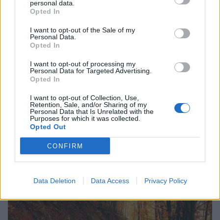
personal data.
Opted In
Το μονοπάτι είναι ευθύ, φωτεινό και καθαρό,
όπως το μέλλον σας. Δεν υπάρχουν σημαντικά,
I want to opt-out of the Sale of my
Personal Data.
απρόβλεπτα εμπόδια στον δρόμο σας.
Opted In
I want to opt-out of processing my
Personal Data for Targeted Advertising.
Το πέμπτο μονοπάτι…
Opted In
I want to opt-out of Collection, Use,
Retention, Sale, and/or Sharing of my
Personal Data that Is Unrelated with the
Purposes for which it was collected.
Opted Out
CONFIRM
Data Deletion
Data Access
Privacy Policy