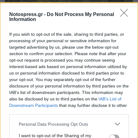
Notospress.gr -
Do Not Process My Personal
Information
If you wish to opt-out of the sale, sharing to third parties, or
processing of your personal or sensitive information for
targeted advertising by us, please use the below opt-out
Επιλέξατε ένα ήσυχο μονοπάτι με σκιερά
section to confirm your selection. Please note that after your
δέντρα. Η ασυνήθιστη ομορφιά και η ιδιοτροπία
opt-out request is processed you may continue seeing
interest-based ads based on personal information utilized by
της φύσης είναι αυτά που σας προσελκύουν σε
us or personal information disclosed to third parties prior to
αυτή τη διαδρομή.
your opt-out. You may separately opt-out of the further
disclosure of your personal information by third parties on the
Συχνά έχετε το κεφάλι σας στα σύννεφα και
IAB’s list of downstream participants. This information may
μπορεί να ονειροπολείτε σχεδόν καθημερινά.
also be disclosed by us to third parties on the
IAB’s List of
Downstream Participants
that may further disclose it to other
Ακριβώς όπως ένας δρόμος με δέντρα, θα
third parties.
θυσιάζατε την πρακτικότητα για την ομορφιά,
Personal Data Processing Opt Outs
κάθε μέρα. Η ομορφιά και η παράδοση είναι
πολύ σημαντικές για εσάς.
I want to opt-out of the Sharing of my