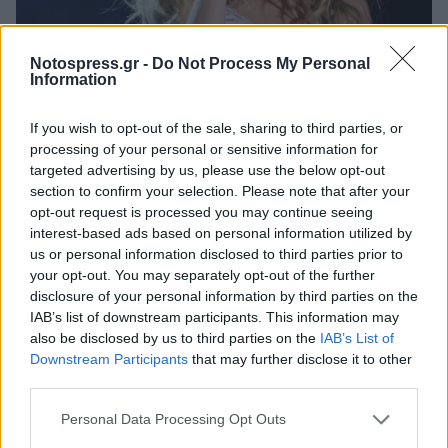
Notospress.gr -
Do Not Process My Personal
Πελοπόννησος
Information
Και η Νατάσσα Μποφίλιου στο μουσικό
meet up της ΚΝΕ στις Αρχαίες Κλεωνές!
If you wish to opt-out of the sale, sharing to third parties, or
(video)
processing of your personal or sensitive information for
targeted advertising by us, please use the below opt-out
13 Ιουλίου 2022 09:59
section to confirm your selection. Please note that after your
opt-out request is processed you may continue seeing
interest-based ads based on personal information utilized by
us or personal information disclosed to third parties prior to
your opt-out. You may separately opt-out of the further
disclosure of your personal information by third parties on the
IAB’s list of downstream participants. This information may
also be disclosed by us to third parties on the
IAB’s List of
Downstream Participants
that may further disclose it to other
third parties.
Personal Data Processing Opt Outs