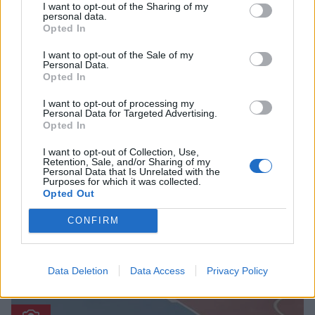
I want to opt-out of the Sharing of my
personal data.
Opted In
Πελοπόννησος
I want to opt-out of the Sale of my
Personal Data.
ΚΝΕ: Φοιτητικό Πάρτι, στο πάρκο της
Opted In
Ευαγγελίστριας, στη Σπάρτη
I want to opt-out of processing my
Personal Data for Targeted Advertising.
30 Ιουνίου 2022 12:40
Opted In
I want to opt-out of Collection, Use,
Retention, Sale, and/or Sharing of my
Personal Data that Is Unrelated with the
Purposes for which it was collected.
Opted Out
CONFIRM
Data Deletion
Data Access
Privacy Policy