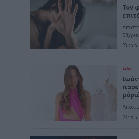
Τον φ
επιτ
Απίστε
58χρο
29 Ιο
Life
Ιωάν
παρε
μόρι
Απίστε
28 Ιο