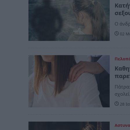
Κατή
σεξο
Ο άνδρ
02 Μα
Πελοπ
Καθη
παρε
Πάτρα:
σχολε
28 Ια
Αστυν