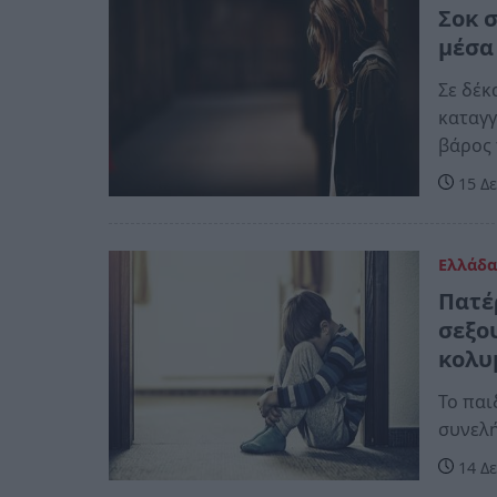
Σοκ 
μέσα
Σε δέκ
καταγγ
βάρος 
15 Δε
Ελλάδ
Πατέ
σεξο
κολυ
Το παι
συνελ
14 Δε