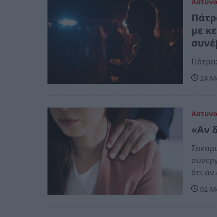
Αστυν
Πάτρ
με κ
συνέ
Πάτρα
24 Μα
Αστυν
«Αν 
Σοκαρι
συνεργ
ότι αν
02 Μα