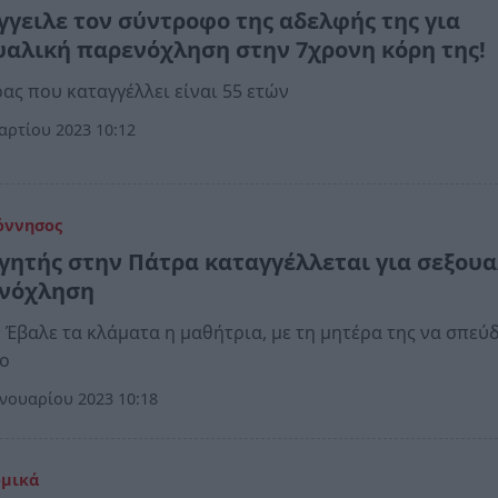
γγειλε τον σύντροφο της αδελφής της για
υαλική παρενόχληση στην 7χρονη κόρη της!
ας που καταγγέλλει είναι 55 ετών
ρτίου 2023 10:12
όννησος
γητής στην Πάτρα καταγγέλλεται για σεξουα
νόχληση
 Έβαλε τα κλάματα η μαθήτρια, με τη μητέρα της να σπεύδ
ίο
νουαρίου 2023 10:18
ομικά