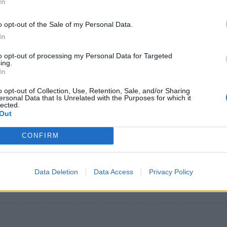
υση διερεύνησης σοβαρών καταγγελιών για καταχρηστικέ
In
ιητικές συμπεριφορές με θύματα φοιτήτριες στο
o opt-out of the Sale of my Personal Data.
ιστήμιο Πελοποννήσου ζήτησε βουλευτής στη Βουλή
In
κεμβρίου 2022 21:10
to opt-out of processing my Personal Data for Targeted
ing.
In
όννησος
o opt-out of Collection, Use, Retention, Sale, and/or Sharing
γητής του Πανεπιστημίου Πελοποννήσου στ
ersonal Data that Is Unrelated with the Purposes for which it
lected.
τη κατηγορείται για σεξουαλική παρενόχλη
Out
αθηγητής στο ΤΟΔΑ Πελοποννήσου στη Σπάρτη, που αν
CONFIRM
αιωθούν οι καταγγελίες, είναι ένα επικίνδυνο κάθαρμα κα
ή φοιτήτρια που αντιστάθηκε στις ορέξεις του… Η Σπάρ
ισμένη από την…
Data Deletion
Data Access
Privacy Policy
κεμβρίου 2022 09:45
α