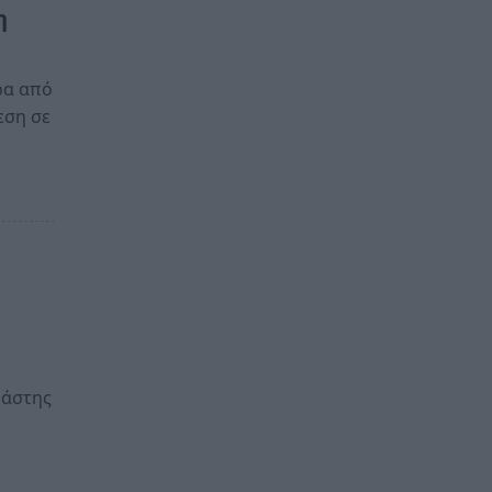
η
ρα από
εση σε
ράστης