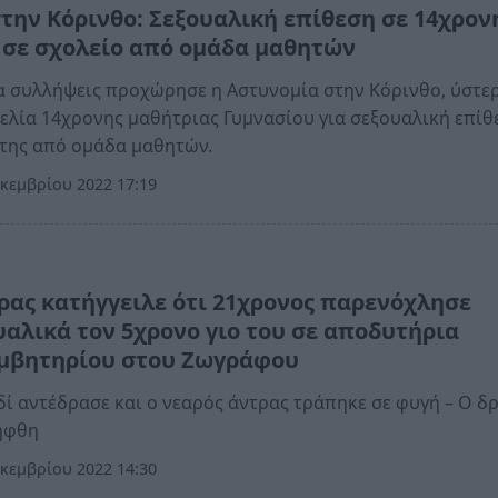
στην Κόρινθο: Σεξουαλική επίθεση σε 14χρον
 σε σχολείο από ομάδα μαθητών
α συλλήψεις προχώρησε η Αστυνομία στην Κόρινθο, ύστε
ελία 14χρονης μαθήτριας Γυμνασίου για σεξουαλική επίθ
της από ομάδα μαθητών.
κεμβρίου 2022 17:19
α
ρας κατήγγειλε ότι 21χρονος παρενόχλησε
υαλικά τον 5χρονο γιο του σε αποδυτήρια
μβητηρίου στου Ζωγράφου
δί αντέδρασε και ο νεαρός άντρας τράπηκε σε φυγή – Ο δ
ήφθη
κεμβρίου 2022 14:30