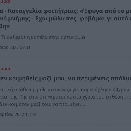
ομικά
α - Καταγγελία φοιτήτριας: «Έφυγα από το 
ενό μνήμης - Έχω μώλωπες, φοβάμαι γι αυτό
βη»
: Τι ανέφερε η κοπέλα στην αστυνομία
ϊος 2022 09:31
ομικά
δεν κοιμηθείς μαζί μου, να περιμένεις απόλ
στική υπόθεση ήρθε στο «φως» για παρενόχληση 44χρον
άτη της. Της είπε ότι «κρατούσε στα χέρια του τη θέση τη
 δεν κοιμόταν μαζί του, να περιμένει…
ρτίου 2022 11:19