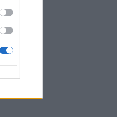
ς και
η
ση!
ι μια
τη