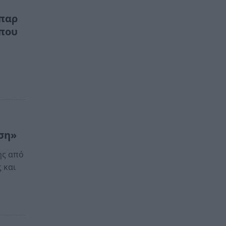
μπαρ
 που
υση»
ης από
ς και