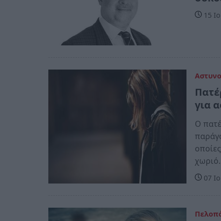
15 Ιο
Αστυν
Πατέ
για 
Ο πατέ
παράγο
οποίες
χωριό
07 Ιο
Πελοπ