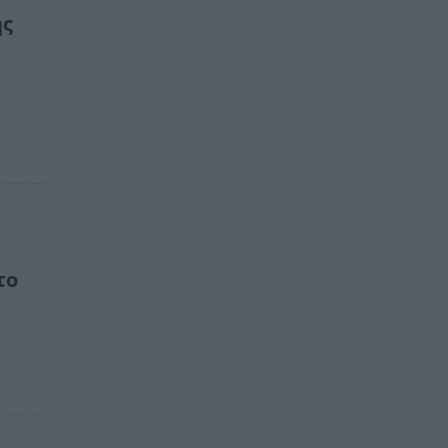
ης
το