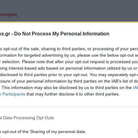
όννησος
υαλική και ψυχολογική βία στο Πανεπιστήμι
ποννήσου; Αποκάλυψη ή Omertà;
s.gr -
Do Not Process My Personal Information
αν όχι όλων, σίγουρα όσων συμπάσχουν με τα θύματα
to opt-out of the sale, sharing to third parties, or processing of your per
λικής παρενόχλησης, με φόντο το Πανεπιστήμιο
formation for targeted advertising by us, please use the below opt-out s
ννήσου, είναι η omertà να μην ισχύει και να μην «καλύψ
r selection. Please note that after your opt-out request is processed y
ταγγέλλονται
eing interest-based ads based on personal information utilized by us or
disclosed to third parties prior to your opt-out. You may separately opt-
κεμβρίου 2022 11:01
losure of your personal information by third parties on the IAB’s list of
. This information may also be disclosed by us to third parties on the
IA
Participants
that may further disclose it to other third parties.
όννησος
Βουλή οι καταγγελίες για σεξουαλική
νόχληση από καθηγητή σε φοιτήτριες στο
l Data Processing Opt Outs
πιστήμιο Πελοποννήσου
o opt-out of the Sharing of my personal data.