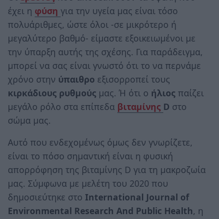
έχει η
φύση
για την υγεία μας είναι τόσο
πολυάριθμες, ώστε όλοι -σε μικρότερο ή
μεγαλύτερο βαθμό- είμαστε εξοικειωμένοι με
την ύπαρξη αυτής της σχέσης. Για παράδειγμα,
μπορεί να σας είναι γνωστό ότι το να περνάμε
χρόνο στην
ύπαιθρο
εξισορροπεί τους
κιρκάδιους ρυθμούς
μας. Ή ότι ο
ήλιος
παίζει
μεγάλο ρόλο στα επίπεδα
βιταμίνης
D
στο
σώμα μας.
Αυτό που ενδεχομένως όμως δεν γνωρίζετε,
είναι το πόσο σημαντική είναι η φυσική
απορρόφηση της βιταμίνης D για τη μακροζωία
μας. Σύμφωνα με μελέτη του 2020 που
δημοσιεύτηκε στο
International
Journal
of
Environmental
Research
And
Public
Health
, η