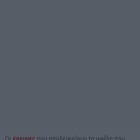
Οι
έρευνες
που αποδεικνύουν τα οφέλη που