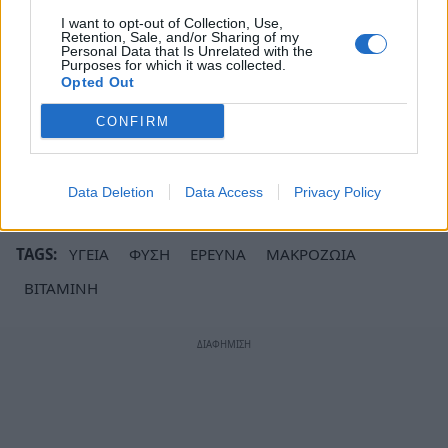
συντελέσει θετικά στην υγεία και τη μακροζωία
I want to opt-out of Collection, Use,
σας!
Retention, Sale, and/or Sharing of my
Personal Data that Is Unrelated with the
Purposes for which it was collected.
Με πληροφορίες από:
www.mdpi.com,
Opted Out
onlinelibrary.wiley.com
CONFIRM
Ακολουθήστε το
notospress.gr
στο Google News και
μάθετε πρώτοι
όλες τις ειδήσεις
Data Deletion
Data Access
Privacy Policy
TAGS:
ΥΓΕΙΑ
ΦΥΣΗ
ΕΡΕΥΝΑ
ΜΑΚΡΟΖΩΙΑ
ΒΙΤΑΜΙΝΗ