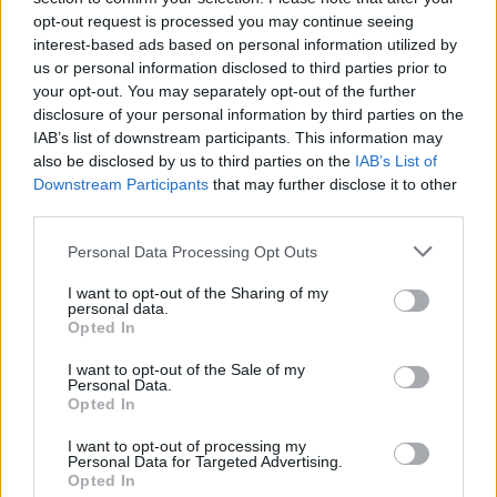
στόχος. Είναι ένα φλιτζάνι τσάι στο μπαλκόνι ή
opt-out request is processed you may continue seeing
στον κήπο σας το πρωί και 10 λεπτά περπάτημα
interest-based ads based on personal information utilized by
us or personal information disclosed to third parties prior to
μετά το μεσημεριανό γεύμα. Ή μπορεί να θέλετε
your opt-out. You may separately opt-out of the further
να ξεκινήσετε με jogging 25 λεπτών το
disclosure of your personal information by third parties on the
απόγευμα, μόλις ο ήλιος χάσει λίγη από την
IAB’s list of downstream participants. This information may
also be disclosed by us to third parties on the
IAB’s List of
ισχύ του, οπότε πιθανότατα είστε ασφαλείς να
Downstream Participants
that may further disclose it to other
παραμείνετε λίγο περισσότερο σε εξωτερικούς
third parties.
χώρους.
Personal Data Processing Opt Outs
Το καλό είναι ότι η
συννεφιά
δεν επηρεάζει την
I want to opt-out of the Sharing of my
ικανότητα της βιταμίνης D να εισέλθει στο
personal data.
Opted In
δέρμα. Ακριβώς όπως θα μπορούσατε να καείτε
σε μια συννεφιασμένη μέρα, οι
ακτίνες UV
και η
I want to opt-out of the Sale of my
Personal Data.
βιταμίνη D μπορούν να περάσουν από τα
Opted In
σύννεφα και τη ομίχλη. Οπότε μία βόλτα στη
I want to opt-out of processing my
Personal Data for Targeted Advertising.
φύση, ακόμη και τις μουντές ημέρες, μπορεί να
Opted In