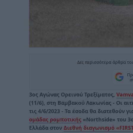
Δες περισσότερα άρθρα του
Πρ
σ
3ος Αγώνας Ορεινού Τρεξίματος,
Vamva
(11/6), στη Βαμβακού Λακωνίας -
Οι αι
τις 4/6/2023
- Τα έσοδα θα διατεθούν γ
ομάδας ρομποτικής
«Northside» του 3
Ελλάδα στον
Διεθνή διαγωνισμό «FIRST