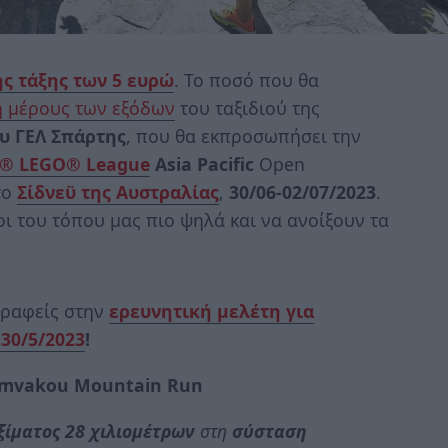
ς τάξης των 5 ευρώ
. Το ποσό που θα
 μέρους των εξόδων
του ταξιδιού της
ου ΓΕΛ Σπάρτης
, που θα εκπροσωπήσει την
T® LEGO® League
Asia Pacific
Open
το
Σίδνεϋ της Αυστραλίας
,
30/06-02/07/2023
.
οι του τόπου μας πιο ψηλά και να ανοίξουν τα
γραφείς στην
ερευνητική μελέτη για
30/5/2023
!
Vamvakou Mountain Run
ξίματος
28 χιλιομέτρων
στη
σύσταση