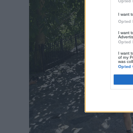
Opted 
I want t
Opted 
I want 
Advertis
Opted 
I want t
of my P
was col
Opted 