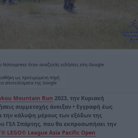
 Notospress όταν αναζητάς ειδήσεις στη Google
οσθήκη ως προτιμώμενη πηγή
τα αποτελέσματα της Google
kou Mountain Run
2023, την Κυριακή
τήσεις συμμετοχής άνοιξαν • Εγγραφή έως
ια την κάλυψη μέρους των εξόδων της
ου ΓΕΛ Σπάρτης, που θα εκπροσωπήσει την
® LEGO® League Asia Pacific Open