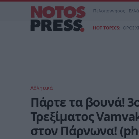
Πελοπόννησος
Ελλ
HOT TOPICS:
ΟΡΟΙ Χ
Αθλητικά
Πάρτε τα βουνά! 3
Τρεξίματος Vamvak
στον Πάρνωνα! (ph