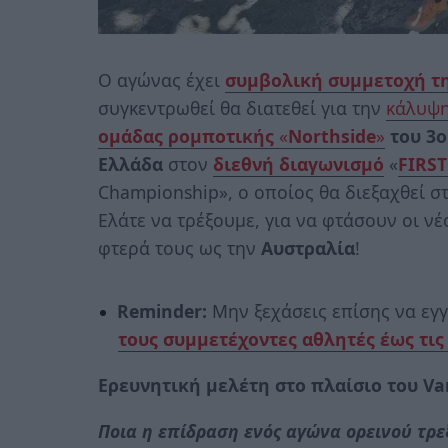
Ο αγώνας έχει
συμβολική συμμετοχή τη
συγκεντρωθεί θα διατεθεί για την
κάλυψη
ομάδας ρομποτικής
«
Northside
»
του 3
Ελλάδα
στον
διεθνή διαγωνισμό
«
FIRS
Championship», ο οποίος θα διεξαχθεί σ
Ελάτε να τρέξουμε, για να φτάσουν οι νέ
φτερά τους ως την
Αυστραλία
!
Reminder
:
Μην ξεχάσεις επίσης να εγ
τους συμμετέχοντες αθλητές έως τις 
Ερευνητική μελέτη στο πλαίσιο του 
Ποια η επίδραση ενός αγώνα ορεινού τρε