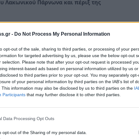
του Λακωνικού Πάρνωνα και πέριξ της
ι για τρίτη φορά από τη
Vamvakou Revival
,
ης του χωριού
, που υλοποιείται με
s.gr -
Do Not Process My Personal Information
ρος Νιάρχος (ΙΣΝ).
to opt-out of the sale, sharing to third parties, or processing of your per
formation for targeted advertising by us, please use the below opt-out s
γραφή έως τις 4/6/2023
r selection. Please note that after your opt-out request is processed y
eing interest-based ads based on personal information utilized by us or
disclosed to third parties prior to your opt-out. You may separately opt-
τεθεί για την κάλυψη μέρους των
losure of your personal information by third parties on the IAB’s list of
. This information may also be disclosed by us to third parties on the
IA
ποτικής «Northside» του 3ου ΓΕΛ
Participants
that may further disclose it to other third parties.
l Data Processing Opt Outs
o opt-out of the Sharing of my personal data.