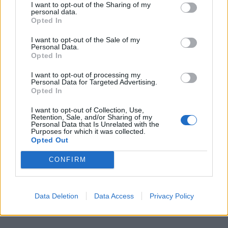
I want to opt-out of the Sharing of my
personal data.
Opted In
I want to opt-out of the Sale of my
Personal Data.
Opted In
Απόψεις
Το τρένο της Πελοποννήσου - Αλήθειες
I want to opt-out of processing my
Personal Data for Targeted Advertising.
και ψέματα
Opted In
31 Οκτωβρίου 2025 07:00
I want to opt-out of Collection, Use,
Retention, Sale, and/or Sharing of my
Personal Data that Is Unrelated with the
Purposes for which it was collected.
Opted Out
CONFIRM
Data Deletion
Data Access
Privacy Policy