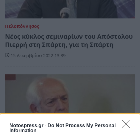
Πελοπόννησος
Νέος κύκλος σεμιναρίων του Απόστολου
Πιερρή στη Σπάρτη, για τη Σπάρτη
15 Δεκεμβρίου 2022 13:39
Notospress.gr -
Do Not Process My Personal
Information