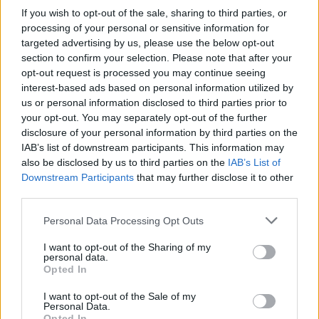
If you wish to opt-out of the sale, sharing to third parties, or
processing of your personal or sensitive information for
targeted advertising by us, please use the below opt-out
Πελοπόννησος
section to confirm your selection. Please note that after your
Πιερρής: Σεμινάρια για τα γλυκά
opt-out request is processed you may continue seeing
Υακίνθια, τον Απόλλωνα, τον Χρόνο, τη
interest-based ads based on personal information utilized by
us or personal information disclosed to third parties prior to
Μοίρα, τον Δία, στη Σπάρτη!
your opt-out. You may separately opt-out of the further
26 Ιουλίου 2022 17:59
disclosure of your personal information by third parties on the
IAB’s list of downstream participants. This information may
also be disclosed by us to third parties on the
IAB’s List of
Downstream Participants
that may further disclose it to other
third parties.
Personal Data Processing Opt Outs
I want to opt-out of the Sharing of my
personal data.
Opted In
I want to opt-out of the Sale of my
Personal Data.
Opted In