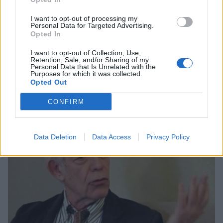
I want to opt-out of processing my
Personal Data for Targeted Advertising.
Opted In
Πελοπόννησος
Απ. Πιερρής: Ο Θάνατος της Δύσης και το
I want to opt-out of Collection, Use,
Retention, Sale, and/or Sharing of my
«Τέλος» της Ιστορίας, στην Πάτρα
Personal Data that Is Unrelated with the
Purposes for which it was collected.
Opted Out
30 Ιουνίου 2022 15:02
CONFIRM
Data Deletion
Data Access
Privacy Policy