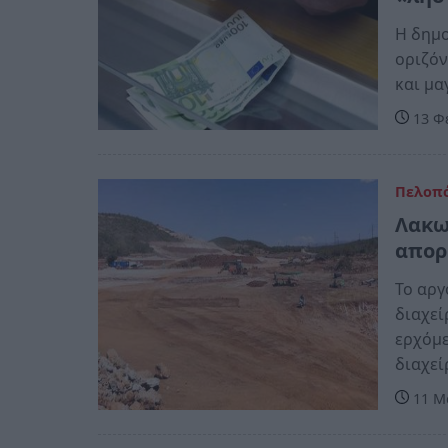
Η δημο
οριζόν
και μα
13 Φ
Πελοπ
Λακω
απορ
Το αργ
διαχεί
ερχόμε
διαχε
11 Μα