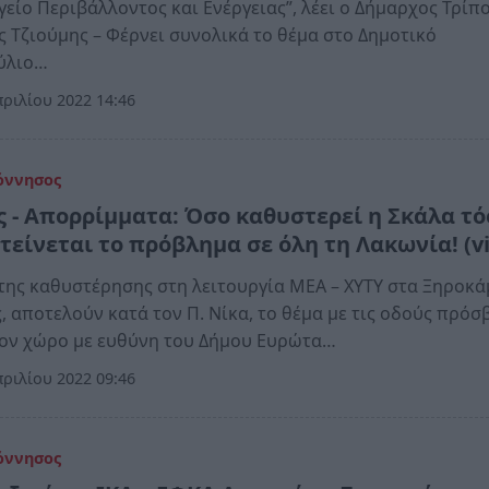
είο Περιβάλλοντος και Ενέργειας”, λέει ο Δήμαρχος Τρίπ
 Τζιούμης – Φέρνει συνολικά το θέμα στο Δημοτικό
ύλιο…
ριλίου 2022 14:46
όννησος
ς - Απορρίμματα: Όσο καθυστερεί η Σκάλα τ
τείνεται το πρόβλημα σε όλη τη Λακωνία! (v
 της καθυστέρησης στη λειτουργία ΜΕΑ – ΧΥΤΥ στα Ξηροκ
, αποτελούν κατά τον Π. Νίκα, το θέμα με τις οδούς πρό
τον χώρο με ευθύνη του Δήμου Ευρώτα…
ριλίου 2022 09:46
όννησος