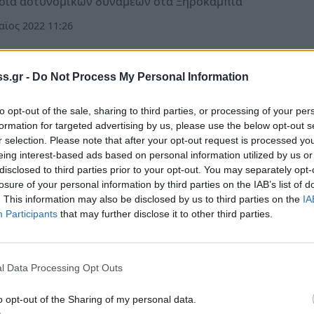
σία αστυνομικών δυνάμεων στα Ξηροκάμπια
ϊος 2022 11:26
όννησος
s.gr -
Do Not Process My Personal Information
νία: «Ντράπηκε και η ντροπή με την ανακο
to opt-out of the sale, sharing to third parties, or processing of your per
ΥΠΕν για τον εορτασμό του Natura 2000»
formation for targeted advertising by us, please use the below opt-out s
r selection. Please note that after your opt-out request is processed y
τρωση διαμαρτυρίας από την Επιτροπή Αγώνα Ευρώτα, σ
eing interest-based ads based on personal information utilized by us or
 των Ξηροκαμπίων, με αφορμή την ανακοίνωση και τις
disclosed to third parties prior to your opt-out. You may separately opt-
σεις εορτασμού από το ΥΠΕν, για τη συμπλήρωση 30 χρ
losure of your personal information by third parties on the IAB’s list of
η θέσπιση…
. This information may also be disclosed by us to third parties on the
IA
Participants
that may further disclose it to other third parties.
ϊος 2022 11:49
l Data Processing Opt Outs
όννησος
νία: Τι συμβαίνει με το σκουπιδοεργοστάσιο
o opt-out of the Sharing of my personal data.