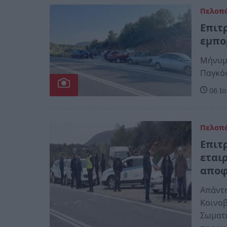
Πελοπ
Επιτ
εμπο
Μήνυμα
Παγκόσ
06 Ιο
Πελοπ
Επιτ
εται
αποφ
Απάντ
Κοινοβ
Σωματε