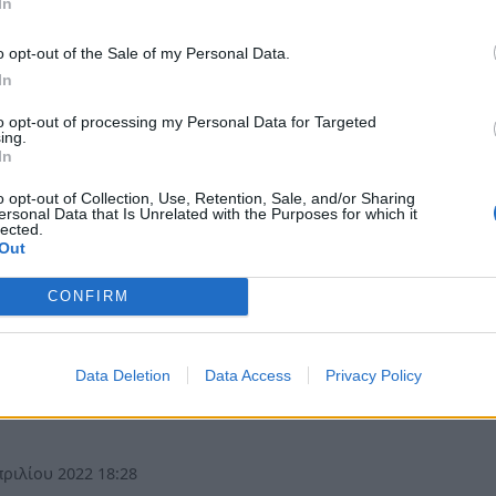
κάμπια Σκάλας
In
εξαντλήσουμε τις διαδικασίες με το Εθνικό Δίκαιο, ασφαλ
o opt-out of the Sale of my Personal Data.
ς θα προσφύγουμε στο Δικαστήριο της Ευρωπαϊκής Ένωσ
In
μμίζει ο Ανδρέας Χαρ. Μπακόπουλος, Πληρεξούσιος Δικ
to opt-out of processing my Personal Data for Targeted
ήμου Ευρώτα, Φορέων και …
ing.
In
ριλίου 2022 20:33
o opt-out of Collection, Use, Retention, Sale, and/or Sharing
ersonal Data that Is Unrelated with the Purposes for which it
lected.
όννησος
Out
νία SOS: «Ξέφρενη παραβατικότητα στη Σκ
CONFIRM
τα χωριά του Δήμου Ευρώτα»
έτο όλης της Πελοποννήσου μετατρέπεται η Σκάλα Λακωνία
Data Deletion
Data Access
Privacy Policy
ντελή απουσία αστυνομικής επιτήρησης στη Σκάλα και τ
του Δήμου Ευρώτα - με αποτέλεσμα την κατακόρυφη αύξ
ριλίου 2022 18:28