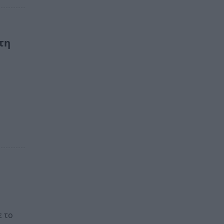
τη
ε το