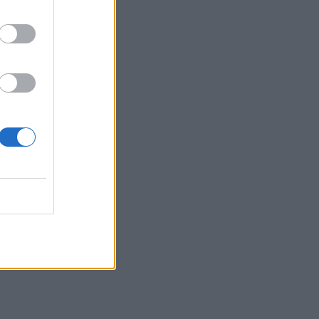
ώς και
ης”,
ηγόρος
άλα
ς” -
α
ηση