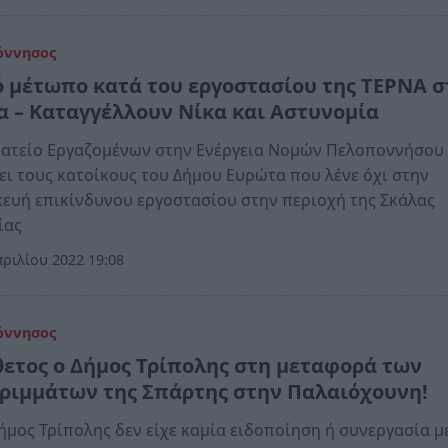
όννησος
ό μέτωπο κατά του εργοστασίου της ΤΕΡΝΑ σ
α – Καταγγέλλουν Νίκα και Αστυνομία
ματείο Εργαζομένων στην Ενέργεια Νομών Πελοποννήσου
ει τους κατοίκους του Δήμου Ευρώτα που λένε όχι στην
ευή επικίνδυνου εργοστασίου στην περιοχή της Σκάλας
ίας
ριλίου 2022 19:08
όννησος
θετος ο Δήμος Τρίπολης στη μεταφορά των
ριμμάτων της Σπάρτης στην Παλαιόχουνη!
ήμος Τρίπολης δεν είχε καμία ειδοποίηση ή συνεργασία μ