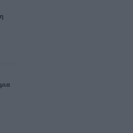
 η
 μια