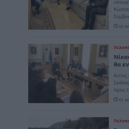
υπουργ
Κώστας
Συμβο
02 Απ
Πελοπ
Νίκα
θα εν
Αιτίες
Σκάλας
προς 
01 Απ
Πελοπ