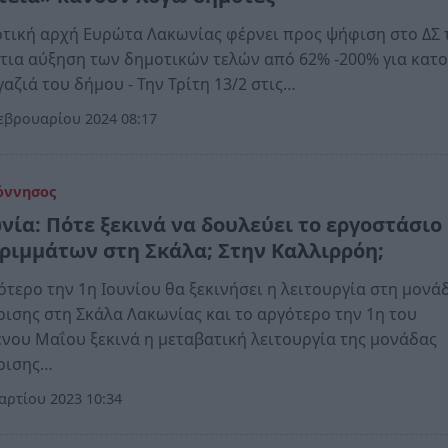
τική αρχή Ευρώτα Λακωνίας φέρνει προς ψήφιση στο ΔΣ 
τια αύξηση των δημοτικών τελών από 62% -200% για κατο
γαζιά του δήμου - Την Τρίτη 13/2 στις…
εβρουαρίου 2024 08:17
όννησος
νία: Πότε ξεκινά να δουλεύει το εργοστάσιο
ριμμάτων στη Σκάλα; Στην Καλλιρρόη;
ότερο την 1η Ιουνίου θα ξεκινήσει η λειτουργία στη μονά
ρισης στη Σκάλα Λακωνίας και το αργότερο την 1η του
νου Μαΐου ξεκινά η μεταβατική λειτουργία της μονάδας
ίρισης…
ρτίου 2023 10:34