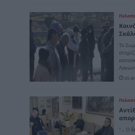
Πελοπ
Κοιν
Σκάλ
Το Σω
στηρίζ
κατασκ
Λακων
05 Απ
Πελοπ
Αντί
απορ
“… Ο δ