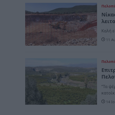
Πελοπ
Νίκα
λειτ
Καλή ε
11 Αυ
Πελοπ
Επιτ
Πελο
“Τα ψέ
κα
14 Ιο